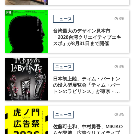
ィックデザイナーを募集
PR
ニュース
8/6
台湾最大のデザイン見本市
「2026台湾クリエイティブエキ
スポ」が8月31日まで開催
ニュース
8/6
日本初上陸、ティム・バートン
の没入型展覧会「ティム・バー
トンのラビリンス」が東京・豊
洲で開催
ニュース
8/5
佐藤可士和、中村勇吾、MIKIKO
らが登壇、広告クリエイティブ