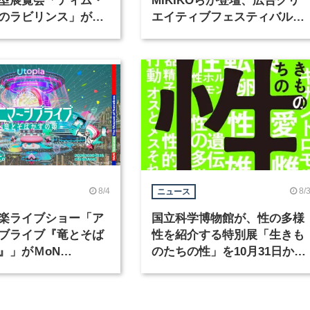
のラビリンス」が東
エイティブフェスティバル
で開催
「虎ノ門広告祭」の第2回が
催
8/4
8/
ニュース
楽ライブショー「ア
国立科学博物館が、性の多様
ブライブ『竜とそば
性を紹介する特別展「生きも
』」がＭoN
のたちの性」を10月31日から
waで開催
開催