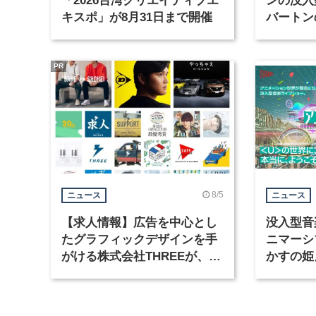
キスポ」が8月31日まで開催
バートン
京・豊洲
PR
8/5
ニュース
ニュース
【求人情報】広告を中心とし
没入型音
たグラフィックデザインを手
ニマーシ
がける株式会社THREEが、グ
かすの姫
ラフィックデザイナーを募集
Takana