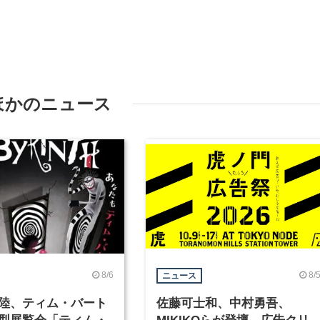
ほかのニュース
8/6
8/
ニュース
陸、ティム・バート
佐藤可士和、中村勇吾、
型展覧会「ティム・
MIKIKOらが登壇、広告クリ