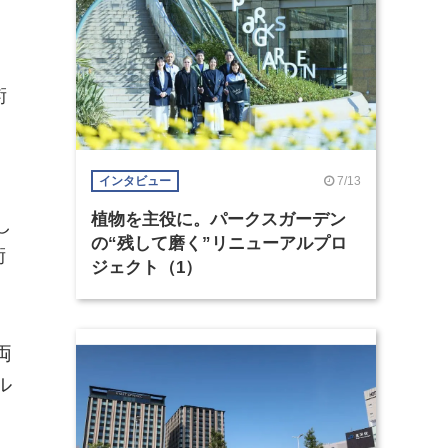
術
7/13
インタビュー
植物を主役に。パークスガーデン
し
の“残して磨く”リニューアルプロ
術
ジェクト（1）
両
ル