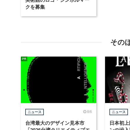
クを募集
その
PR
8/6
ニュース
ニュース
台湾最大のデザイン見本市
日本初上
「2026台湾クリエイティブエ
ンの没入