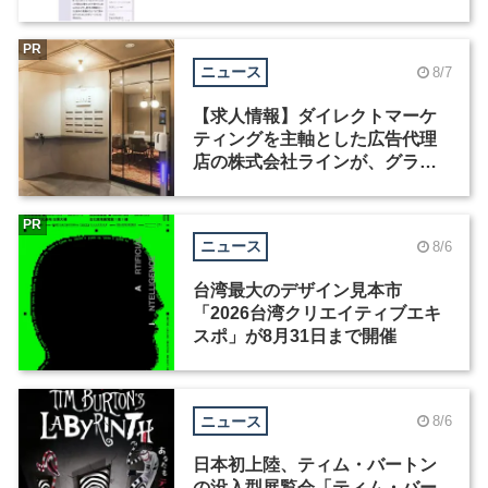
Motion」を公開
PR
ニュース
8/7
【求人情報】ダイレクトマーケ
ティングを主軸とした広告代理
店の株式会社ラインが、グラフ
ィックデザイナーを募集
PR
ニュース
8/6
台湾最大のデザイン見本市
「2026台湾クリエイティブエキ
スポ」が8月31日まで開催
ニュース
8/6
日本初上陸、ティム・バートン
の没入型展覧会「ティム・バー