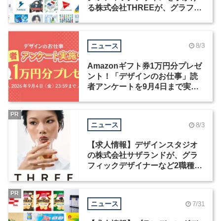
る株式会社THREEが、グラフィ
ックデザイナーを募集
ニュース
8/3
Amazonギフト券1万円分プレゼ
ント！「デザインのお仕事」読
者アンケートを9月4日まで実施
中！
PR
ニュース
8/3
【求人情報】デザインスタジオ
の株式会社サザランドが、グラ
フィックデザイナーなど2職種を
募集
PR
ニュース
7/31