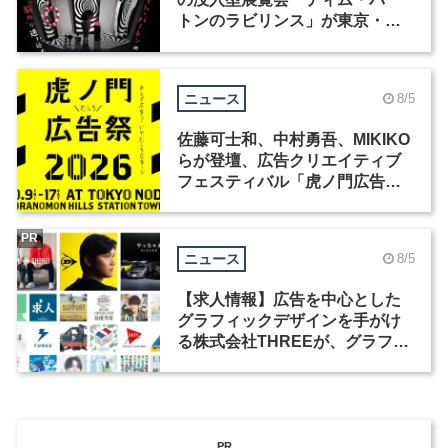
トンのラビリンス」が東京・豊
洲で開催
ニュース
8/5
佐藤可士和、中村勇吾、MIKIKO
らが登壇、広告クリエイティブ
フェスティバル「虎ノ門広告
祭」の第2回が開催
PR
ニュース
8/5
【求人情報】広告を中心とした
グラフィックデザインを手がけ
る株式会社THREEが、グラフィ
ックデザイナーを募集
PR