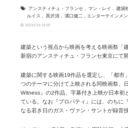
アンスティチュ・フランセ
,
マン・レイ
,
建築
ルイス
,
黒沢清
,
溝口健二
,
エンターテインメン
2023/1/19 16:00
建築という視点から映画を考える映画祭「建築
新宿のアンスティチュ・フランセ東京にて
建築に関する映画19作品を選定し、「都市
つのテーマに分けて上映される同映画祭。日本
Witness』の2作品、字幕付き上映が日
ている。なお『プロパティ』には、のちに
なる若き日のガス・ヴァン・サントが録音