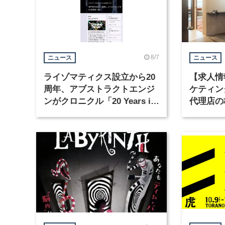
8/7
ニュース
ニュース
ライゾマティクス設立から20
【求人情
周年、アブストラクトエンジ
ケティン
ンがクロニクル「20 Years in
代理店の
Motion」を公開
グラフィ
集