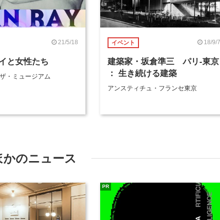
21/5/18
18/9/
イベント
イと女性たち
建築家・坂倉準三 パリ-東京
： 生き続ける建築
ra ザ・ミュージアム
アンスティチュ・フランセ東京
ほかのニュース
PR