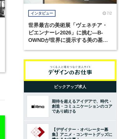
7/2
インタビュー
世界最古の美術展「ヴェネチア・
7
ビエンナーレ2026」に挑む―B-
OWNDが世界に提示する美の基準
とは？（前編）
ピックアップ求人
期待を超えるアイデアで、時代・
創造・コミュニケーションのコア
であり続ける
【デザイナー・オペレーター募
集】アニメ・コンサートグッズに