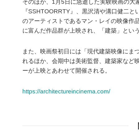
そのほか、1月5日に急逝した実験映画の大
『SSHTOORRTY』、黒沢清や溝口健二
のアーティストであるマン・レイの映像作
に富んだ作品群が上映され、「建築」とい
また、映画祭初日には「現代建築映像にま
れるほか、会期中は美術監督、建築家など
ーが上映とあわせて開催される。
https://architectureincinema.com/