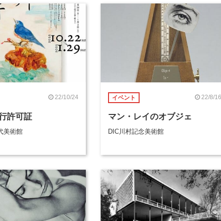
22/10/24
22/8/1
イベント
行許可証
マン・レイのオブジェ
代美術館
DIC川村記念美術館