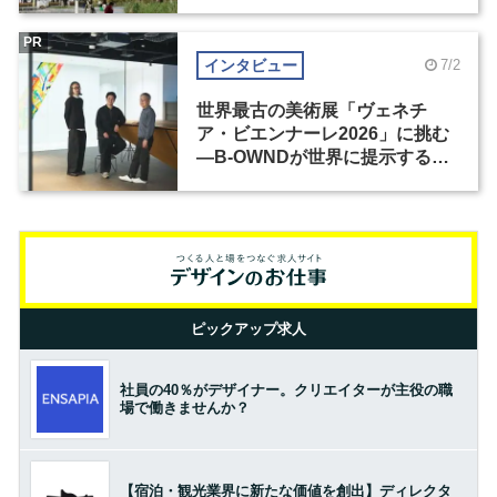
PR
インタビュー
7/2
世界最古の美術展「ヴェネチ
ア・ビエンナーレ2026」に挑む
―B-OWNDが世界に提示する美
の基準とは？（前編）
ピックアップ求人
社員の40％がデザイナー。クリエイターが主役の職
場で働きませんか？
【宿泊・観光業界に新たな価値を創出】ディレクタ