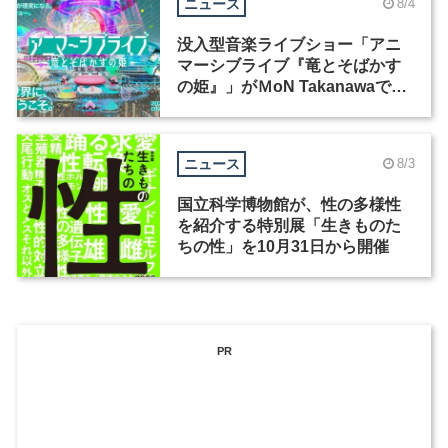
ニュース
8/4
没入型音楽ライブショー「アニ
マーシブライブ『竜とそばかす
の姫』」がＭoN Takanawaで開
催
ニュース
8/3
国立科学博物館が、性の多様性
を紹介する特別展「生きものた
ちの性」を10月31日から開催
PR