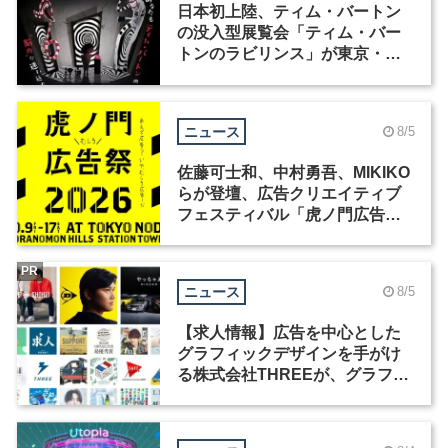
日本初上陸、ティム・バートン
の没入型展覧会「ティム・バー
トンのラビリンス」が東京・豊
洲で開催
ニュース
8/5
佐藤可士和、中村勇吾、MIKIKO
らが登壇、広告クリエイティブ
フェスティバル「虎ノ門広告
祭」の第2回が開催
PR
ニュース
8/5
【求人情報】広告を中心とした
グラフィックデザインを手がけ
る株式会社THREEが、グラフィ
ックデザイナーを募集