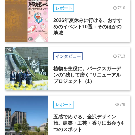
レポート
7/16
2026年夏休みに行ける、おすす
めのイベント10選：そのほかの
地域
PR
インタビュー
7/13
植物を主役に。パークスガーデ
ンの“残して磨く”リニューアル
プロジェクト（1）
レポート
7/8
五感でめぐる、金沢デザイン
旅。建築・工芸・香りに出会う4
つのスポット