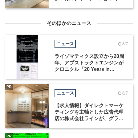
テリアデザイナーなど2職種を募
集
そのほかのニュース
ニュース
8/7
ライゾマティクス設立から20周
年、アブストラクトエンジンが
クロニクル「20 Years in
Motion」を公開
PR
ニュース
8/7
【求人情報】ダイレクトマーケ
ティングを主軸とした広告代理
店の株式会社ラインが、グラフ
ィックデザイナーを募集
PR