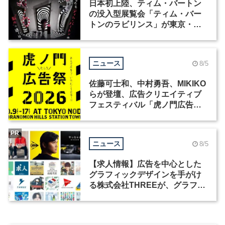
日本初上陸、ティム・バートン
の没入型展覧会「ティム・バー
トンのラビリンス」が東京・豊
洲で開催
ニュース
8/5
佐藤可士和、中村勇吾、MIKIKO
らが登壇、広告クリエイティブ
フェスティバル「虎ノ門広告
祭」の第2回が開催
PR
ニュース
8/5
【求人情報】広告を中心とした
グラフィックデザインを手がけ
る株式会社THREEが、グラフィ
ックデザイナーを募集