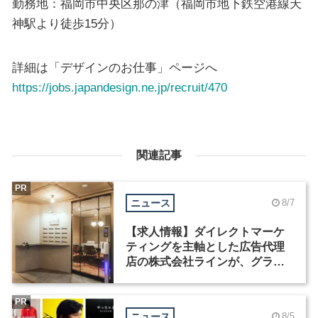
勤務地：福岡市中央区那の津（福岡市地下鉄空港線天
神駅より徒歩15分）
詳細は「デザインのお仕事」ページへ
https://jobs.japandesign.ne.jp/recruit/470
関連記事
PR
ニュース
8/7
【求人情報】ダイレクトマーケ
ティングを主軸とした広告代理
店の株式会社ラインが、グラフ
ィックデザイナーを募集
PR
ニュース
8/5