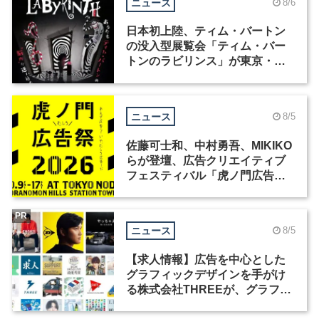
ニュース
8/6
日本初上陸、ティム・バートン
の没入型展覧会「ティム・バー
トンのラビリンス」が東京・豊
洲で開催
ニュース
8/5
佐藤可士和、中村勇吾、MIKIKO
らが登壇、広告クリエイティブ
フェスティバル「虎ノ門広告
祭」の第2回が開催
PR
ニュース
8/5
【求人情報】広告を中心とした
グラフィックデザインを手がけ
る株式会社THREEが、グラフィ
ックデザイナーを募集