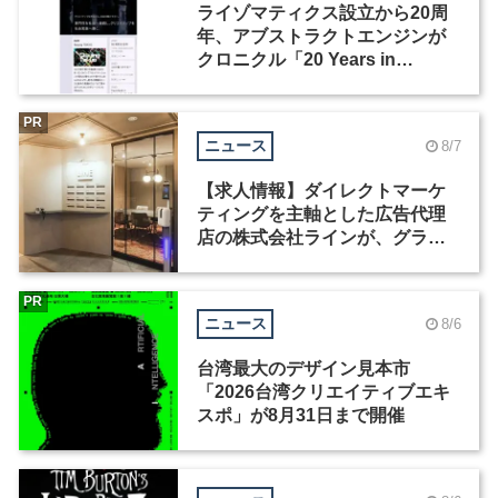
ライゾマティクス設立から20周
年、アブストラクトエンジンが
クロニクル「20 Years in
Motion」を公開
PR
ニュース
8/7
【求人情報】ダイレクトマーケ
ティングを主軸とした広告代理
店の株式会社ラインが、グラフ
ィックデザイナーを募集
PR
ニュース
8/6
台湾最大のデザイン見本市
「2026台湾クリエイティブエキ
スポ」が8月31日まで開催