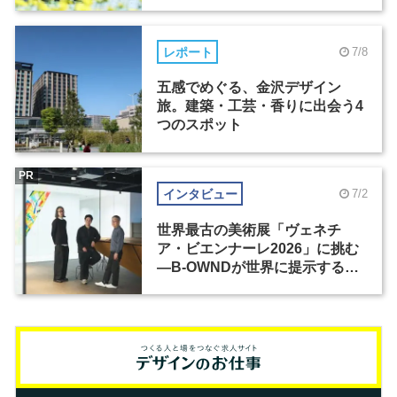
レポート
7/8
五感でめぐる、金沢デザイン
旅。建築・工芸・香りに出会う4
つのスポット
PR
インタビュー
7/2
世界最古の美術展「ヴェネチ
ア・ビエンナーレ2026」に挑む
―B-OWNDが世界に提示する美
の基準とは？（前編）