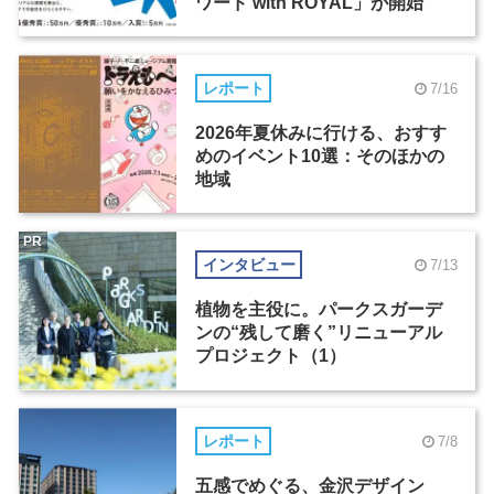
ワード with ROYAL」が開始
レポート
7/16
2026年夏休みに行ける、おすす
めのイベント10選：そのほかの
地域
PR
インタビュー
7/13
植物を主役に。パークスガーデ
ンの“残して磨く”リニューアル
プロジェクト（1）
レポート
7/8
五感でめぐる、金沢デザイン