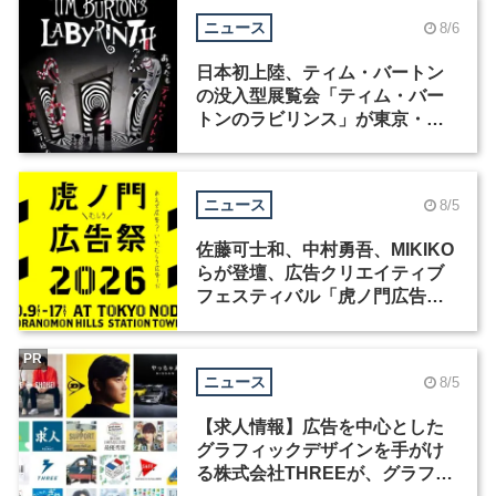
ニュース
8/6
日本初上陸、ティム・バートン
の没入型展覧会「ティム・バー
トンのラビリンス」が東京・豊
洲で開催
ニュース
8/5
佐藤可士和、中村勇吾、MIKIKO
らが登壇、広告クリエイティブ
フェスティバル「虎ノ門広告
祭」の第2回が開催
PR
ニュース
8/5
【求人情報】広告を中心とした
グラフィックデザインを手がけ
る株式会社THREEが、グラフィ