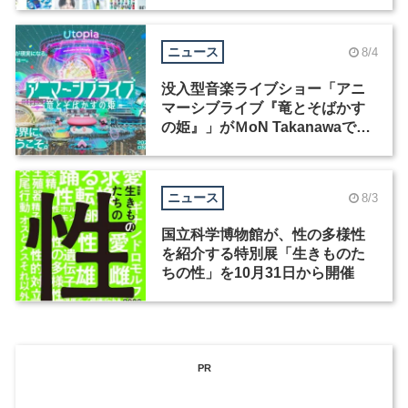
ックデザイナーを募集
ニュース
8/4
没入型音楽ライブショー「アニ
マーシブライブ『竜とそばかす
の姫』」がＭoN Takanawaで開
催
ニュース
8/3
国立科学博物館が、性の多様性
を紹介する特別展「生きものた
ちの性」を10月31日から開催
PR