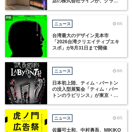
店の株式会社ラインが、グラフ
ィックデザイナーを募集
PR
ニュース
8/6
台湾最大のデザイン見本市
「2026台湾クリエイティブエキ
スポ」が8月31日まで開催
ニュース
8/6
日本初上陸、ティム・バートン
の没入型展覧会「ティム・バー
トンのラビリンス」が東京・豊
洲で開催
ニュース
8/5
佐藤可士和、中村勇吾、MIKIKO