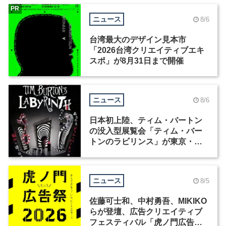
PR
ニュース
8/6
台湾最大のデザイン見本市
「2026台湾クリエイティブエキ
スポ」が8月31日まで開催
ニュース
8/6
日本初上陸、ティム・バートン
の没入型展覧会「ティム・バー
トンのラビリンス」が東京・豊
洲で開催
ニュース
8/5
佐藤可士和、中村勇吾、MIKIKO
らが登壇、広告クリエイティブ
フェスティバル「虎ノ門広告