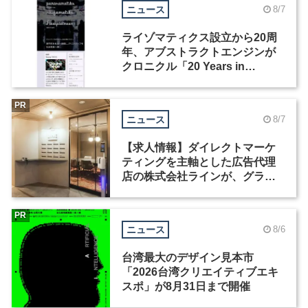
ニュース
8/7
ライゾマティクス設立から20周
年、アブストラクトエンジンが
クロニクル「20 Years in
Motion」を公開
PR
ニュース
8/7
【求人情報】ダイレクトマーケ
ティングを主軸とした広告代理
店の株式会社ラインが、グラフ
ィックデザイナーを募集
PR
ニュース
8/6
台湾最大のデザイン見本市
「2026台湾クリエイティブエキ
スポ」が8月31日まで開催