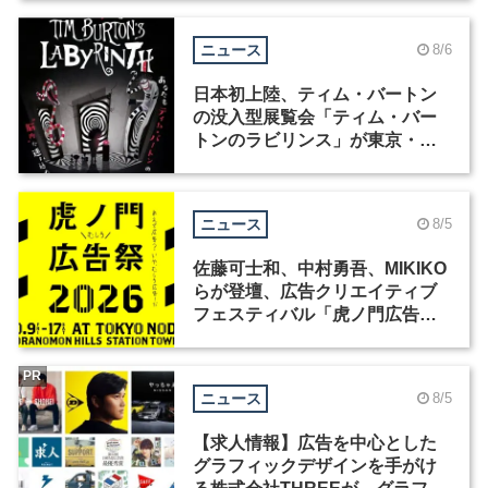
ニュース
8/6
日本初上陸、ティム・バートン
の没入型展覧会「ティム・バー
トンのラビリンス」が東京・豊
洲で開催
ニュース
8/5
佐藤可士和、中村勇吾、MIKIKO
らが登壇、広告クリエイティブ
フェスティバル「虎ノ門広告
祭」の第2回が開催
PR
ニュース
8/5
【求人情報】広告を中心とした
グラフィックデザインを手がけ