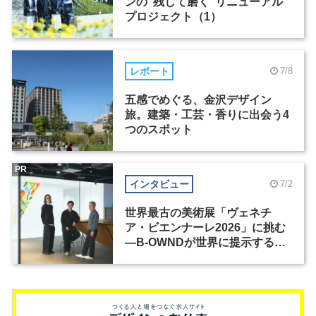
ンの“残して磨く”リニューアル
プロジェクト（1）
レポート
7/8
五感でめぐる、金沢デザイン
旅。建築・工芸・香りに出会う4
つのスポット
PR
インタビュー
7/2
世界最古の美術展「ヴェネチ
ア・ビエンナーレ2026」に挑む
―B-OWNDが世界に提示する美
の基準とは？（前編）