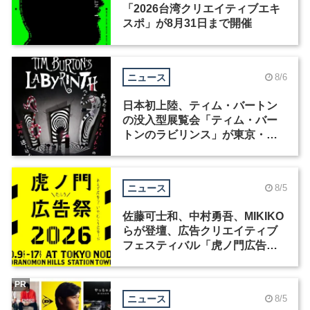
「2026台湾クリエイティブエキ
スポ」が8月31日まで開催
ニュース
8/6
日本初上陸、ティム・バートン
の没入型展覧会「ティム・バー
トンのラビリンス」が東京・豊
洲で開催
ニュース
8/5
佐藤可士和、中村勇吾、MIKIKO
らが登壇、広告クリエイティブ
フェスティバル「虎ノ門広告
祭」の第2回が開催
PR
ニュース
8/5