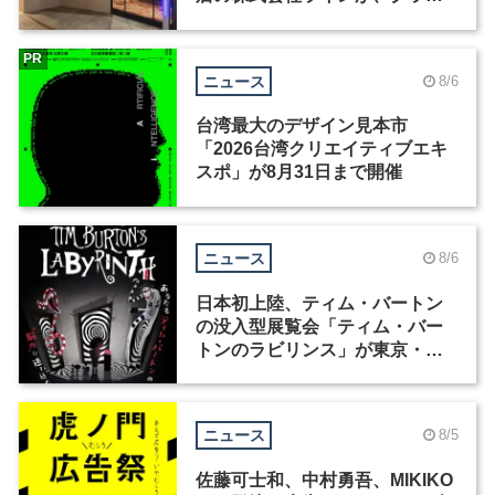
ィックデザイナーを募集
PR
ニュース
8/6
台湾最大のデザイン見本市
「2026台湾クリエイティブエキ
スポ」が8月31日まで開催
ニュース
8/6
日本初上陸、ティム・バートン
の没入型展覧会「ティム・バー
トンのラビリンス」が東京・豊
洲で開催
ニュース
8/5
佐藤可士和、中村勇吾、MIKIKO