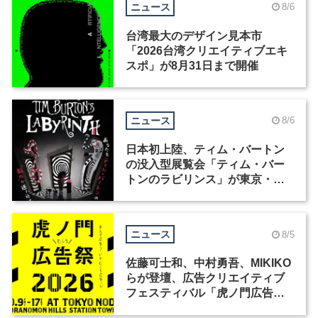
ニュース
8/6
台湾最大のデザイン見本市
「2026台湾クリエイティブエキ
スポ」が8月31日まで開催
ニュース
8/6
日本初上陸、ティム・バートン
の没入型展覧会「ティム・バー
トンのラビリンス」が東京・豊
洲で開催
ニュース
8/5
佐藤可士和、中村勇吾、MIKIKO
らが登壇、広告クリエイティブ
フェスティバル「虎ノ門広告
祭」の第2回が開催