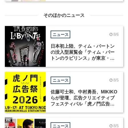
そのほかのニュース
ニュース
8/6
日本初上陸、ティム・バートン
の没入型展覧会「ティム・バー
トンのラビリンス」が東京・豊
洲で開催
ニュース
8/5
佐藤可士和、中村勇吾、MIKIKO
らが登壇、広告クリエイティブ
フェスティバル「虎ノ門広告
祭」の第2回が開催
PR
ニュース
8/5