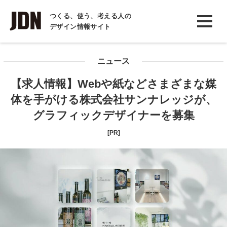
INTERVIEW
つくる、使う、考える人の
デザイン情報サイト
インタビュー
REPORT
ニュース
レポート
【求人情報】Webや紙などさまざまな媒
COLUMN
体を手がける株式会社サンナレッジが、
コラム
グラフィックデザイナーを募集
[PR]