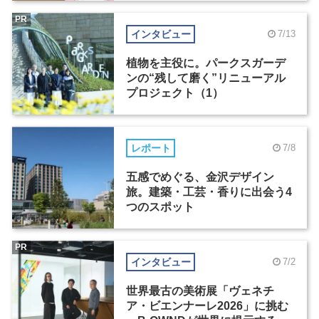
PR
インタビュー
7/13
植物を主役に。パークスガーデ
ンの“残して磨く”リニューアル
プロジェクト（1）
レポート
7/8
五感でめぐる、金沢デザイン
旅。建築・工芸・香りに出会う4
つのスポット
PR
インタビュー
7/2
世界最古の美術展「ヴェネチ
ア・ビエンナーレ2026」に挑む