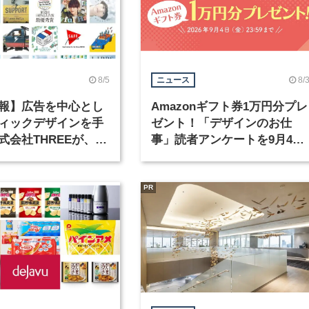
8/5
8/
ニュース
報】広告を中心とし
Amazonギフト券1万円分プレ
ィックデザインを手
ゼント！「デザインのお仕
式会社THREEが、グ
事」読者アンケートを9月4日
クデザイナーを募集
まで実施中！
PR