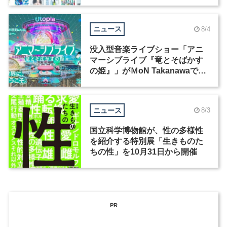
ックデザイナーを募集
ニュース
8/4
没入型音楽ライブショー「アニ
マーシブライブ『竜とそばかす
の姫』」がＭoN Takanawaで開
催
ニュース
8/3
国立科学博物館が、性の多様性
を紹介する特別展「生きものた
ちの性」を10月31日から開催
PR