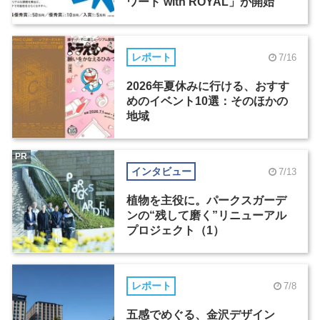
ワード with ROYAL」が開始
レポート
7/16
2026年夏休みに行ける、おすす
めのイベント10選：そのほかの
地域
PR
インタビュー
7/13
植物を主役に。パークスガーデ
ンの“残して磨く”リニューアル
プロジェクト（1）
レポート
7/8
五感でめぐる、金沢デザイン