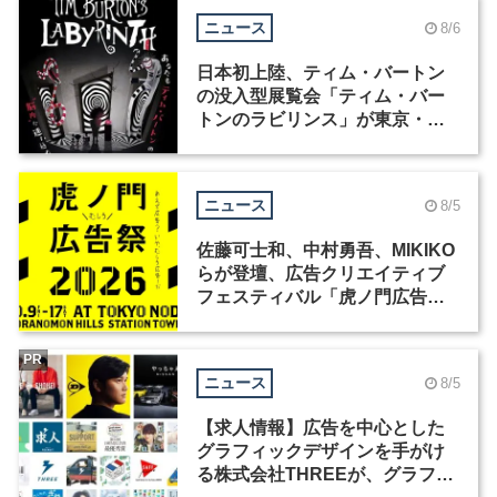
ニュース
8/6
日本初上陸、ティム・バートン
の没入型展覧会「ティム・バー
トンのラビリンス」が東京・豊
洲で開催
ニュース
8/5
佐藤可士和、中村勇吾、MIKIKO
らが登壇、広告クリエイティブ
フェスティバル「虎ノ門広告
祭」の第2回が開催
PR
ニュース
8/5
【求人情報】広告を中心とした
グラフィックデザインを手がけ
る株式会社THREEが、グラフィ