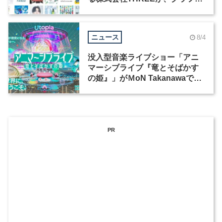
ックデザイナーを募集
ニュース
8/4
没入型音楽ライブショー「アニ
マーシブライブ『竜とそばかす
の姫』」がＭoN Takanawaで開
催
PR