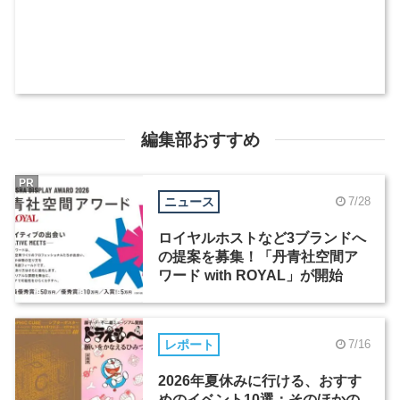
編集部おすすめ
PR
ニュース
7/28
ロイヤルホストなど3ブランドへ
の提案を募集！「丹青社空間ア
ワード with ROYAL」が開始
レポート
7/16
2026年夏休みに行ける、おすす
めのイベント10選：そのほかの