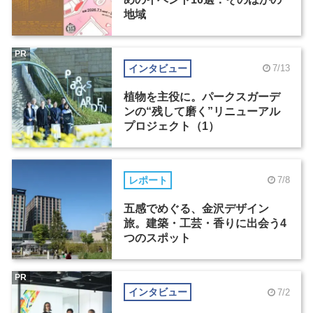
地域
PR
インタビュー
7/13
植物を主役に。パークスガーデ
ンの“残して磨く”リニューアル
プロジェクト（1）
レポート
7/8
五感でめぐる、金沢デザイン
旅。建築・工芸・香りに出会う4
つのスポット
PR
インタビュー
7/2