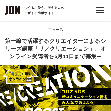
INTERVIEW
つくる、使う、考える人の
デザイン情報サイト
インタビュー
REPORT
ニュース
レポート
第一線で活躍するクリエイターによるシ
COLUMN
リーズ講座「リ／クリエーション」、オ
コラム
ンライン受講者を5月11日まで募集中