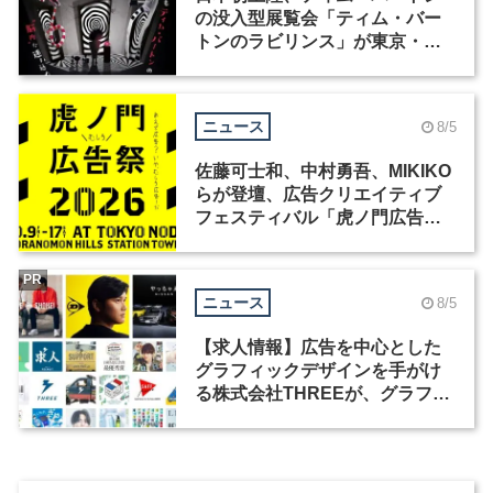
の没入型展覧会「ティム・バー
トンのラビリンス」が東京・豊
洲で開催
ニュース
8/5
佐藤可士和、中村勇吾、MIKIKO
らが登壇、広告クリエイティブ
フェスティバル「虎ノ門広告
祭」の第2回が開催
PR
ニュース
8/5
【求人情報】広告を中心とした
グラフィックデザインを手がけ
る株式会社THREEが、グラフィ
ックデザイナーを募集