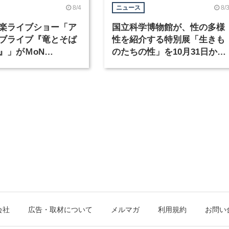
8/4
8/
ニュース
楽ライブショー「ア
国立科学博物館が、性の多様
ブライブ『竜とそば
性を紹介する特別展「生きも
』」がＭoN
のたちの性」を10月31日から
waで開催
開催
会社
広告・取材について
メルマガ
利用規約
お問い