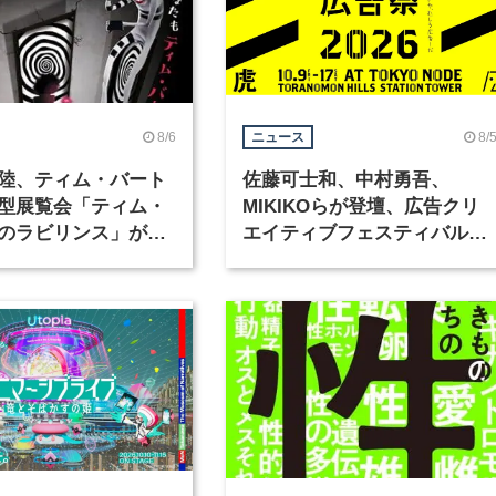
8/6
8/
ニュース
陸、ティム・バート
佐藤可士和、中村勇吾、
型展覧会「ティム・
MIKIKOらが登壇、広告クリ
のラビリンス」が東
エイティブフェスティバル
で開催
「虎ノ門広告祭」の第2回が
催