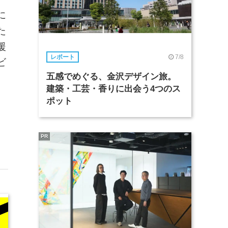
に
た
援
7/8
レポート
ビ
五感でめぐる、金沢デザイン旅。
建築・工芸・香りに出会う4つのス
ポット
PR