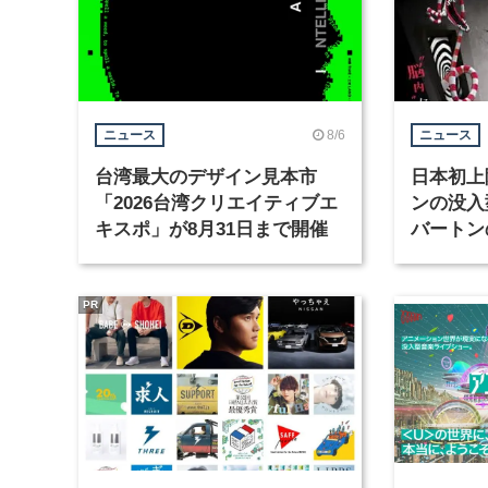
8/6
ニュース
ニュース
台湾最大のデザイン見本市
日本初上
「2026台湾クリエイティブエ
ンの没入
キスポ」が8月31日まで開催
バートン
京・豊洲
PR