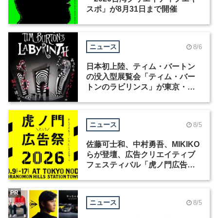
スポ」が8月31日まで開催
ニュース
8/6
日本初上陸、ティム・バートン
の没入型展覧会「ティム・バー
トンのラビリンス」が東京・豊
洲で開催
ニュース
8/5
佐藤可士和、中村勇吾、MIKIKO
らが登壇、広告クリエイティブ
フェスティバル「虎ノ門広告
祭」の第2回が開催
PR
ニュース
8/5