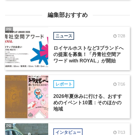
編集部おすすめ
PR
ニュース
7/28
ロイヤルホストなど3ブランドへ
の提案を募集！「丹青社空間ア
ワード with ROYAL」が開始
レポート
7/16
2026年夏休みに行ける、おすす
めのイベント10選：そのほかの
地域
PR
インタビュー
7/13