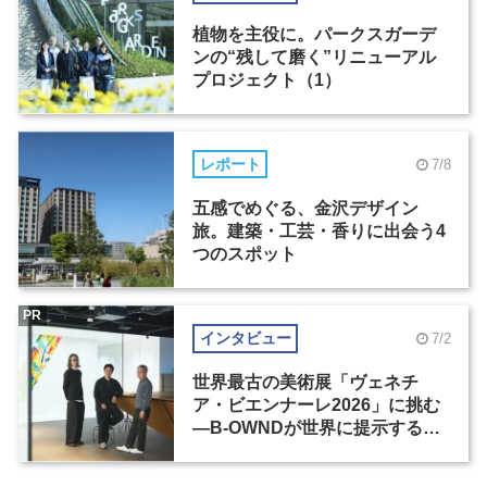
植物を主役に。パークスガーデ
ンの“残して磨く”リニューアル
プロジェクト（1）
レポート
7/8
五感でめぐる、金沢デザイン
旅。建築・工芸・香りに出会う4
つのスポット
PR
インタビュー
7/2
世界最古の美術展「ヴェネチ
ア・ビエンナーレ2026」に挑む
―B-OWNDが世界に提示する美
の基準とは？（前編）