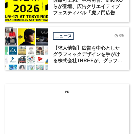
佐藤可士和、中村勇吾、MIKIKO
らが登壇、広告クリエイティブ
フェスティバル「虎ノ門広告
祭」の第2回が開催
PR
ニュース
8/5
【求人情報】広告を中心とした
グラフィックデザインを手がけ
る株式会社THREEが、グラフィ
ックデザイナーを募集
PR