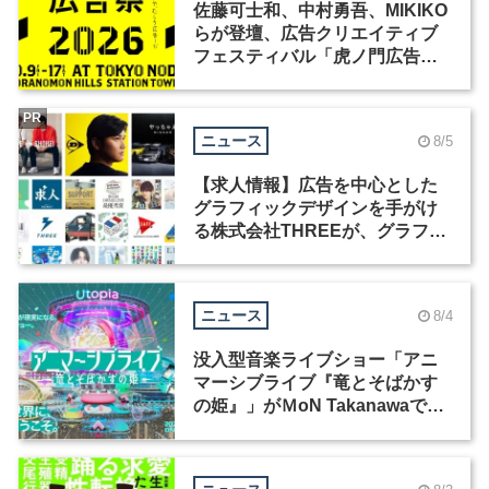
佐藤可士和、中村勇吾、MIKIKO
らが登壇、広告クリエイティブ
フェスティバル「虎ノ門広告
祭」の第2回が開催
PR
ニュース
8/5
【求人情報】広告を中心とした
グラフィックデザインを手がけ
る株式会社THREEが、グラフィ
ックデザイナーを募集
ニュース
8/4
没入型音楽ライブショー「アニ
マーシブライブ『竜とそばかす
の姫』」がＭoN Takanawaで開
催