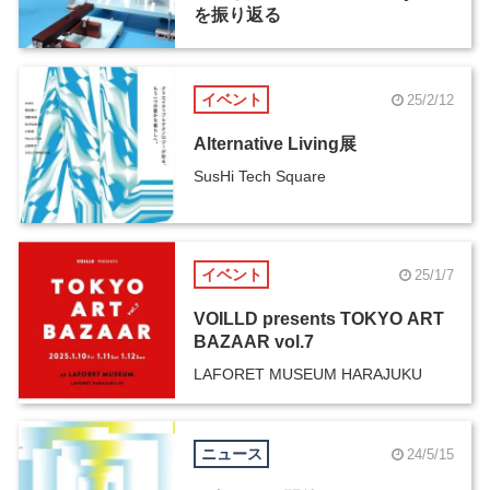
を振り返る
イベント
25/2/12
Alternative Living展
SusHi Tech Square
イベント
25/1/7
VOILLD presents TOKYO ART
BAZAAR vol.7
LAFORET MUSEUM HARAJUKU
ニュース
24/5/15