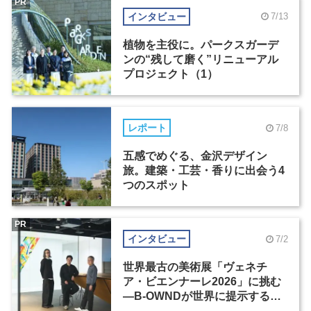
PR
インタビュー
7/13
植物を主役に。パークスガーデ
ンの“残して磨く”リニューアル
プロジェクト（1）
レポート
7/8
五感でめぐる、金沢デザイン
旅。建築・工芸・香りに出会う4
つのスポット
PR
インタビュー
7/2
世界最古の美術展「ヴェネチ
ア・ビエンナーレ2026」に挑む
―B-OWNDが世界に提示する美
の基準とは？（前編）