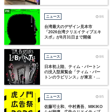
ィックデザイナーを募集
PR
ニュース
8/6
台湾最大のデザイン見本市
「2026台湾クリエイティブエキ
スポ」が8月31日まで開催
ニュース
8/6
日本初上陸、ティム・バートン
の没入型展覧会「ティム・バー
トンのラビリンス」が東京・豊
洲で開催
ニュース
8/5
佐藤可士和、中村勇吾、MIKIKO
らが登壇、広告クリエイティブ