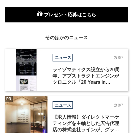
プレゼント応募はこちら
そのほかのニュース
ニュース
8/7
ライゾマティクス設立から20周
年、アブストラクトエンジンが
クロニクル「20 Years in
Motion」を公開
PR
ニュース
8/7
【求人情報】ダイレクトマーケ
ティングを主軸とした広告代理
店の株式会社ラインが、グラフ