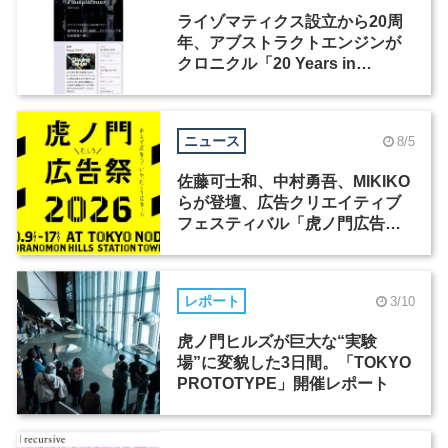
ライゾマティクス設立から20周
年、アブストラクトエンジンが
クロニクル「20 Years in
Motion」を公開
ニュース
8/5
佐藤可士和、中村勇吾、MIKIKO
らが登壇、広告クリエイティブ
フェスティバル「虎ノ門広告
祭」の第2回が開催
レポート
3/10
虎ノ門ヒルズが巨大な“実験
場”に変貌した3日間。「TOKYO
PROTOTYPE」開催レポート