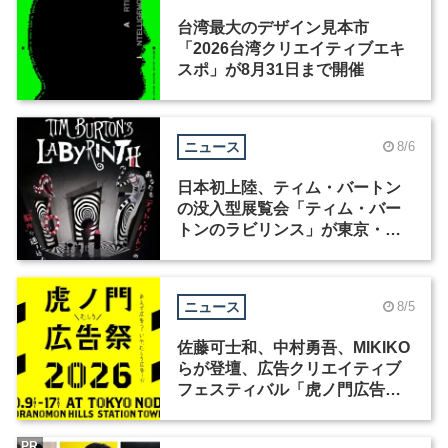
台湾最大のデザイン見本市
「2026台湾クリエイティブエキ
スポ」が8月31日まで開催
ニュース
8/6
日本初上陸、ティム・バートン
の没入型展覧会「ティム・バー
トンのラビリンス」が東京・豊
洲で開催
ニュース
8/5
佐藤可士和、中村勇吾、MIKIKO
らが登壇、広告クリエイティブ
フェスティバル「虎ノ門広告
祭」の第2回が開催
PR