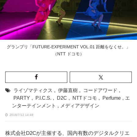
グランプリ「FUTURE-EXPERIMENT VOL.01 距離をなくせ。」
（NTT ドコモ）
ライゾマティクス
,
伊藤直樹
,
コードアワード
,
PARTY
,
P.I.C.S.
,
D2C
,
NTTドコモ
,
Perfume
,
エ
ンターテインメント
,
メディアデザイン
2018/7/12 14:48
株式会社D2Cが主催する、国内有数のデジタルクリエ