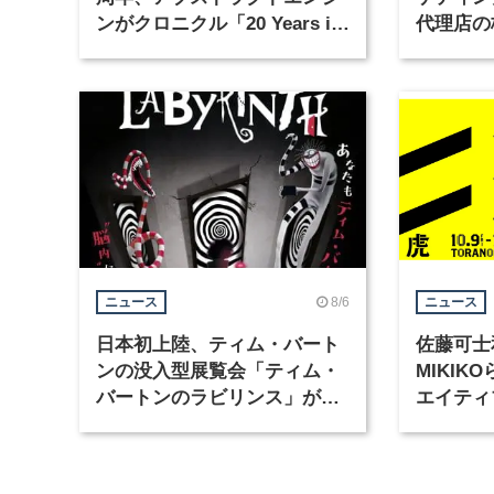
ンがクロニクル「20 Years in
代理店の
Motion」を公開
グラフィ
集
8/6
ニュース
ニュース
日本初上陸、ティム・バート
佐藤可士
ンの没入型展覧会「ティム・
MIKI
バートンのラビリンス」が東
エイティ
京・豊洲で開催
「虎ノ門
催