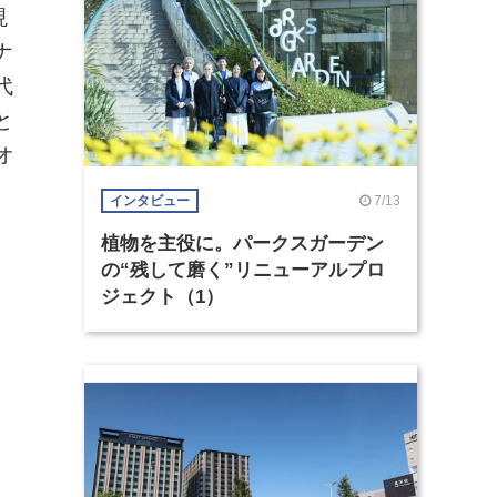
現
ナ
代
と
オ
。
7/13
インタビュー
植物を主役に。パークスガーデン
の“残して磨く”リニューアルプロ
ジェクト（1）