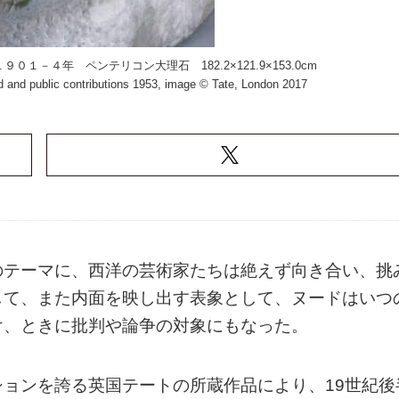
－４年 ペンテリコン大理石 182.2×121.9×153.0cm
d and public contributions 1953, image © Tate, London 2017
のテーマに、西洋の芸術家たちは絶えず向き合い、挑
して、また内面を映し出す表象として、ヌードはいつ
け、ときに批判や論争の対象にもなった。
ョンを誇る英国テートの所蔵作品により、19世紀後