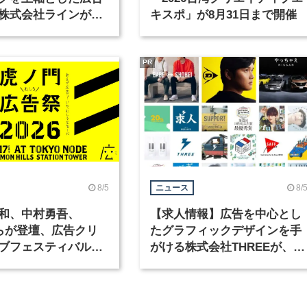
株式会社ラインが、
キスポ」が8月31日まで開催
ックデザイナーを募
PR
8/5
8/
ニュース
和、中村勇吾、
【求人情報】広告を中心とし
KOらが登壇、広告クリ
たグラフィックデザインを手
ブフェスティバル
がける株式会社THREEが、グ
広告祭」の第2回が開
ラフィックデザイナーを募集