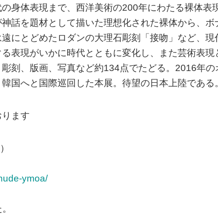
の身体表現まで、西洋美術の200年にわたる裸体表
が神話を題材として描いた理想化された裸体から、ボ
永遠にとどめたロダンの大理石彫刻「接吻」など、現
ぐる表現がいかに時代とともに変化し、また芸術表現
刻、版画、写真など約134点でたどる。2016年の
、韓国へと国際巡回した本展。待望の日本上陸である
おります
日）
/nude-ymoa/
た。