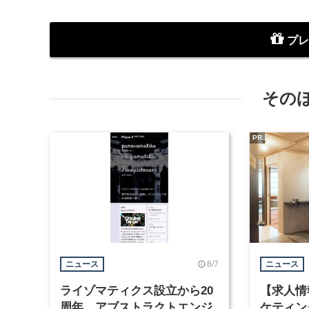
プレ
その
PR
8/7
ニュース
ニュース
ライゾマティクス設立から20
【求人情
周年、アブストラクトエンジ
ケティン