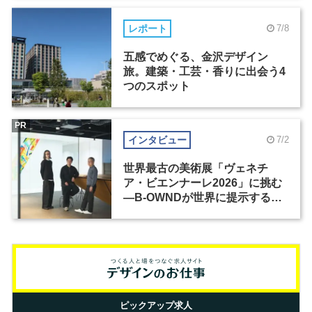
レポート
7/8
五感でめぐる、金沢デザイン
旅。建築・工芸・香りに出会う4
つのスポット
PR
インタビュー
7/2
世界最古の美術展「ヴェネチ
ア・ビエンナーレ2026」に挑む
―B-OWNDが世界に提示する美
の基準とは？（前編）
ピックアップ求人