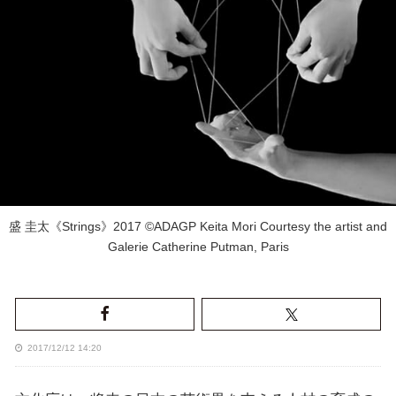
盛 圭太《Strings》2017 ©ADAGP Keita Mori Courtesy the artist and
Galerie Catherine Putman, Paris
2017/12/12 14:20