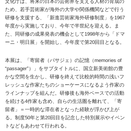
文化庁は、将来の日本の芸術界を支える人材の育成の
ため、若手芸術家が海外の大学や関係機関などで行う
研修を支援する、「新進芸術家海外研修制度」を1967
年度から実施しており、今年で半世紀を迎える。ま
た、同研修の成果発表の機会として1998年から「ドマ
ーニ・明日展」を開始し、今年度で第20回目となる。
本展は、「寄留者（パサジェ）の記憶（memories of
“passager”）」をサブタイトルに、国立新美術館の豊
かな空間を生かし、研修を終えて比較的時間の浅いフ
レッシュな作家たちのショーケースになるよう作家の
ラインナップを組んだ。研修後も海外ベースでの活動
を続ける4作家も含め、自らの生活圏を離れて、「寄
留者」＝一時的な滞在者となった経験が浮かび上が
る。制度50年と第20回目を記念した特別展示やイベン
トなどもあわせて行われる。