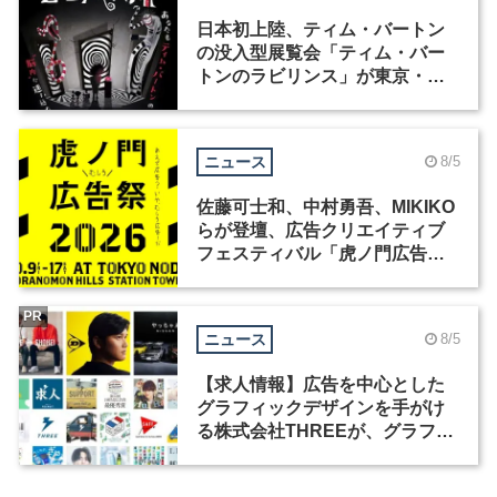
日本初上陸、ティム・バートン
の没入型展覧会「ティム・バー
トンのラビリンス」が東京・豊
洲で開催
ニュース
8/5
佐藤可士和、中村勇吾、MIKIKO
らが登壇、広告クリエイティブ
フェスティバル「虎ノ門広告
祭」の第2回が開催
PR
ニュース
8/5
【求人情報】広告を中心とした
グラフィックデザインを手がけ
る株式会社THREEが、グラフィ
ックデザイナーを募集