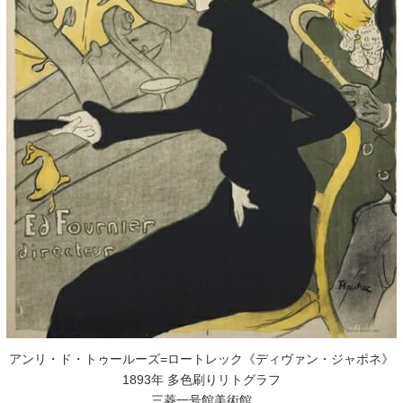
アンリ・ド・トゥールーズ=ロートレック《ディヴァン・ジャポネ》
1893年 多色刷りリトグラフ
三菱一号館美術館