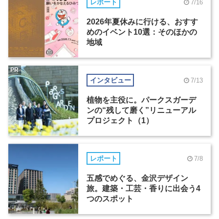
レポート
7/16
2026年夏休みに行ける、おすす
めのイベント10選：そのほかの
地域
PR
インタビュー
7/13
植物を主役に。パークスガーデ
ンの“残して磨く”リニューアル
プロジェクト（1）
レポート
7/8
五感でめぐる、金沢デザイン
旅。建築・工芸・香りに出会う4
つのスポット