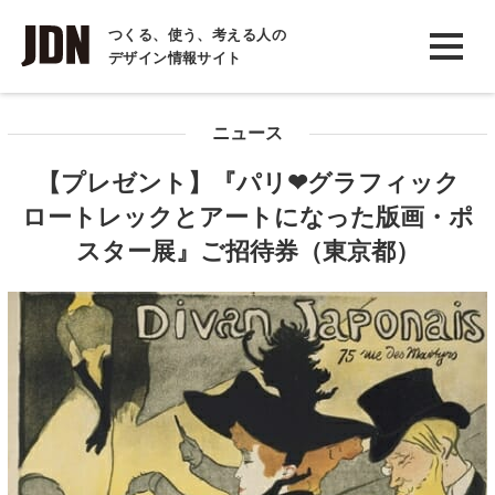
INTERVIEW
つくる、使う、考える人の
デザイン情報サイト
インタビュー
REPORT
ニュース
レポート
【プレゼント】『パリ❤グラフィック
COLUMN
ロートレックとアートになった版画・ポ
コラム
スター展』ご招待券（東京都）