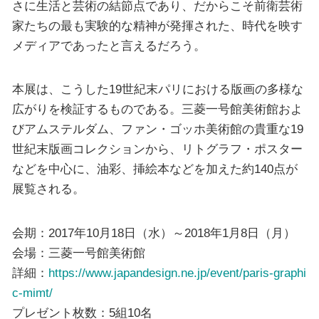
さに生活と芸術の結節点であり、だからこそ前衛芸術
家たちの最も実験的な精神が発揮された、時代を映す
メディアであったと言えるだろう。
本展は、こうした19世紀末パリにおける版画の多様な
広がりを検証するものである。三菱一号館美術館およ
びアムステルダム、ファン・ゴッホ美術館の貴重な19
世紀末版画コレクションから、リトグラフ・ポスター
などを中心に、油彩、挿絵本などを加えた約140点が
展覧される。
会期：2017年10月18日（水）～2018年1月8日（月）
会場：三菱一号館美術館
詳細：
https://www.japandesign.ne.jp/event/paris-graphi
c-mimt/
プレゼント枚数：5組10名