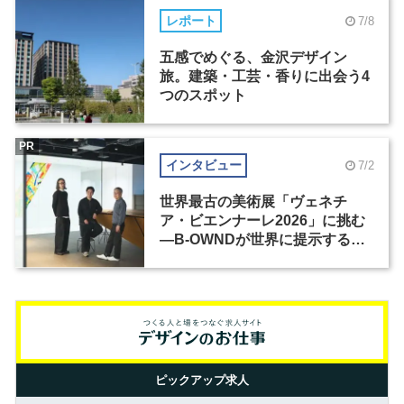
レポート
7/8
五感でめぐる、金沢デザイン
旅。建築・工芸・香りに出会う4
つのスポット
PR
インタビュー
7/2
世界最古の美術展「ヴェネチ
ア・ビエンナーレ2026」に挑む
―B-OWNDが世界に提示する美
の基準とは？（前編）
ピックアップ求人