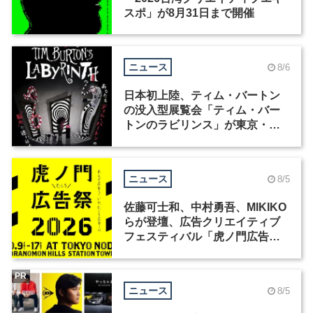
スポ」が8月31日まで開催
ニュース
8/6
日本初上陸、ティム・バートン
の没入型展覧会「ティム・バー
トンのラビリンス」が東京・豊
洲で開催
ニュース
8/5
佐藤可士和、中村勇吾、MIKIKO
らが登壇、広告クリエイティブ
フェスティバル「虎ノ門広告
祭」の第2回が開催
PR
ニュース
8/5