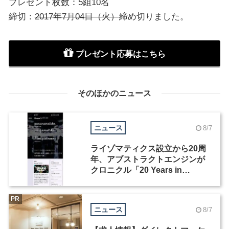
プレゼント枚数：5組10名
締切：
2017年7月04日（火）
締め切りました。
プレゼント応募はこちら
そのほかのニュース
ニュース
8/7
ライゾマティクス設立から20周
年、アブストラクトエンジンが
クロニクル「20 Years in
Motion」を公開
PR
ニュース
8/7