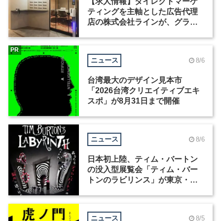
【求人情報】ダイレクトマーケ
ティングを主軸とした広告代理
店の株式会社ラインが、グラフ
ィックデザイナーを募集
PR
ニュース
8/6
台湾最大のデザイン見本市
「2026台湾クリエイティブエキ
スポ」が8月31日まで開催
ニュース
8/6
日本初上陸、ティム・バートン
の没入型展覧会「ティム・バー
トンのラビリンス」が東京・豊
洲で開催
ニュース
8/5