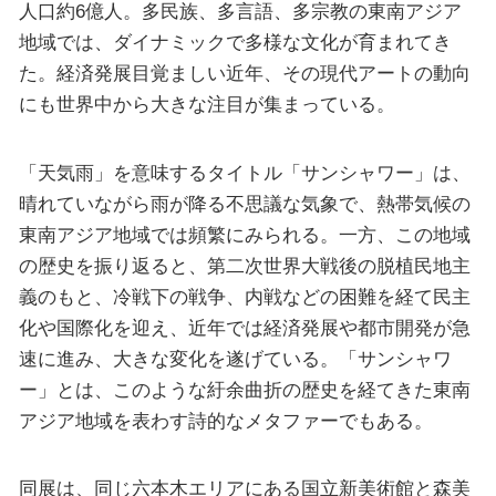
人口約6億人。多民族、多言語、多宗教の東南アジア
地域では、ダイナミックで多様な文化が育まれてき
た。経済発展目覚ましい近年、その現代アートの動向
にも世界中から大きな注目が集まっている。
「天気雨」を意味するタイトル「サンシャワー」は、
晴れていながら雨が降る不思議な気象で、熱帯気候の
東南アジア地域では頻繁にみられる。一方、この地域
の歴史を振り返ると、第二次世界大戦後の脱植民地主
義のもと、冷戦下の戦争、内戦などの困難を経て民主
化や国際化を迎え、近年では経済発展や都市開発が急
速に進み、大きな変化を遂げている。「サンシャワ
ー」とは、このような紆余曲折の歴史を経てきた東南
アジア地域を表わす詩的なメタファーでもある。
同展は、同じ六本木エリアにある国立新美術館と森美