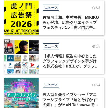
ニュース
8/5
佐藤可士和、中村勇吾、MIKIKO
らが登壇、広告クリエイティブ
フェスティバル「虎ノ門広告
祭」の第2回が開催
PR
ニュース
8/5
【求人情報】広告を中心とした
グラフィックデザインを手がけ
る株式会社THREEが、グラフィ
ックデザイナーを募集
ニュース
8/4
没入型音楽ライブショー「アニ
マーシブライブ『竜とそばかす
の姫』」がＭoN Takanawaで開