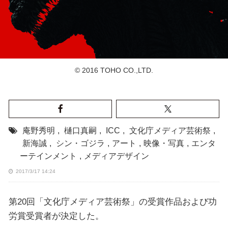
© 2016 TOHO CO.,LTD.
庵野秀明
,
樋口真嗣
,
ICC
,
文化庁メディア芸術祭
,
新海誠
,
シン・ゴジラ
,
アート
,
映像・写真
,
エンタ
ーテインメント
,
メディアデザイン
2017/3/17 14:24
第20回「文化庁メディア芸術祭」の受賞作品および功
労賞受賞者が決定した。