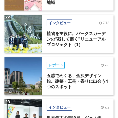
地域
PR
インタビュー
7/13
植物を主役に。パークスガーデ
ンの“残して磨く”リニューアル
プロジェクト（1）
レポート
7/8
五感でめぐる、金沢デザイン
旅。建築・工芸・香りに出会う4
つのスポット
PR
インタビュー
7/2
世界最古の美術展「ヴェネチ