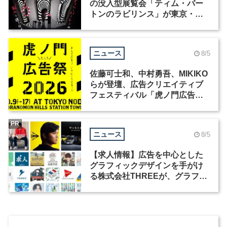
の没入型展覧会「ティム・バー
トンのラビリンス」が東京・豊
洲で開催
ニュース
8/5
佐藤可士和、中村勇吾、MIKIKO
らが登壇、広告クリエイティブ
フェスティバル「虎ノ門広告
祭」の第2回が開催
PR
ニュース
8/5
【求人情報】広告を中心とした
グラフィックデザインを手がけ
る株式会社THREEが、グラフィ
ックデザイナーを募集