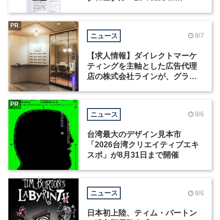
Motion」を公開
PR
ニュース
8/7
【求人情報】ダイレクトマーケ
ティングを主軸とした広告代理
店の株式会社ラインが、グラフ
ィックデザイナーを募集
PR
ニュース
8/6
台湾最大のデザイン見本市
「2026台湾クリエイティブエキ
スポ」が8月31日まで開催
ニュース
8/6
日本初上陸、ティム・バートン