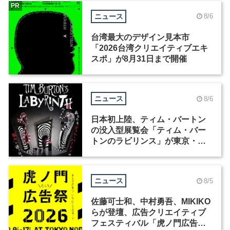
PR
ニュース
8/6
台湾最大のデザイン見本市
「2026台湾クリエイティブエキ
スポ」が8月31日まで開催
ニュース
8/6
日本初上陸、ティム・バートン
の没入型展覧会「ティム・バー
トンのラビリンス」が東京・豊
洲で開催
ニュース
8/5
佐藤可士和、中村勇吾、MIKIKO
らが登壇、広告クリエイティブ
フェスティバル「虎ノ門広告