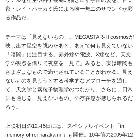
リアルな星空や科学観測の描き出す宇宙の姿を、音楽
家・レイ・ハラカミ氏による唯一無二のサウンドが彩
る作品だ。
テーマは「見えないもの」。MEGASTAR-Ⅱcosmosが
映し出す星空を眺めたあと、あえて何も見えていない
「暗闇」に注目する。赤外線や電波、X線など、天文
学の視点を借りて夜空を「見て」みると、実は暗闇も
さまざまなもので満たされていることがわかる。見え
ないものを見ようとする科学的なアプローチを通し
て、天文学と素粒子物理学のつながり、さらに、日常
にも通じる「見えないもの」の存在感が感じられるだ
ろう。
上映初日の12月5日には、スペシャルイベント「in
memory of rei harakami 」も開催。10年前の2005年12