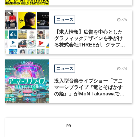
祭」の第2回が開催
PR
ニュース
8/5
【求人情報】広告を中心とした
グラフィックデザインを手がけ
る株式会社THREEが、グラフィ
ックデザイナーを募集
ニュース
8/4
没入型音楽ライブショー「アニ
マーシブライブ『竜とそばかす
の姫』」がＭoN Takanawaで開
催
PR