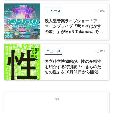
ニュース
8/4
没入型音楽ライブショー「アニ
マーシブライブ『竜とそばかす
の姫』」がＭoN Takanawaで開
催
ニュース
8/3
国立科学博物館が、性の多様性
を紹介する特別展「生きものた
ちの性」を10月31日から開催
PR