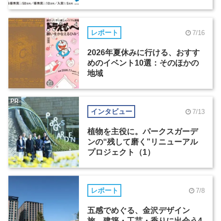
レポート
7/16
2026年夏休みに行ける、おすす
めのイベント10選：そのほかの
地域
PR
インタビュー
7/13
植物を主役に。パークスガーデ
ンの“残して磨く”リニューアル
プロジェクト（1）
レポート
7/8
五感でめぐる、金沢デザイン
旅。建築・工芸・香りに出会う4