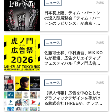
ニュース
8/6
日本初上陸、ティム・バートン
の没入型展覧会「ティム・バー
トンのラビリンス」が東京・豊
洲で開催
ニュース
8/5
佐藤可士和、中村勇吾、MIKIKO
らが登壇、広告クリエイティブ
フェスティバル「虎ノ門広告
祭」の第2回が開催
PR
ニュース
8/5
【求人情報】広告を中心とした
グラフィックデザインを手がけ
る株式会社THREEが、グラフィ
ックデザイナーを募集