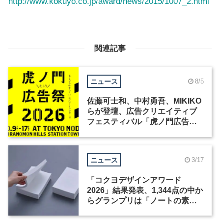
http://www.kokuyo.co.jp/award/news/2015/1007_2.html
関連記事
ニュース
8/5
佐藤可士和、中村勇吾、MIKIKO
らが登壇、広告クリエイティブ
フェスティバル「虎ノ門広告
祭」の第2回が開催
ニュース
3/17
「コクヨデザインアワード
2026」結果発表、1,344点の中か
らグランプリは「ノートの素」
に決定