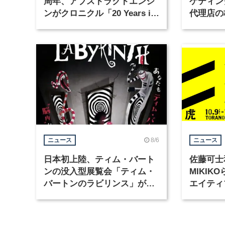
周年、アブストラクトエンジ
ケティン
ンがクロニクル「20 Years in
代理店の
Motion」を公開
グラフィ
集
8/6
ニュース
ニュース
日本初上陸、ティム・バート
佐藤可士
ンの没入型展覧会「ティム・
MIKI
バートンのラビリンス」が東
エイティ
京・豊洲で開催
「虎ノ門
催