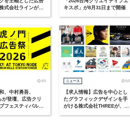
グを主軸とした広告
「2026台湾クリエイティブエ
株式会社ラインが、
キスポ」が8月31日まで開催
ックデザイナーを募
PR
8/5
8/
ニュース
和、中村勇吾、
【求人情報】広告を中心とし
KOらが登壇、広告クリ
たグラフィックデザインを手
ブフェスティバル
がける株式会社THREEが、グ
広告祭」の第2回が開
ラフィックデザイナーを募集