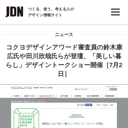
INTERVIEW
つくる、使う、考える人の
デザイン情報サイト
インタビュー
REPORT
ニュース
レポート
コクヨデザインアワード審査員の鈴木康
COLUMN
広氏や田川欣哉氏らが登壇、「美しい暮
コラム
らし」デザイントークショー開催［7月2
日］