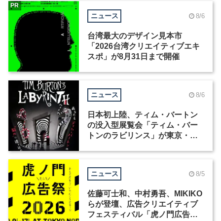
PR
ニュース
8/6
台湾最大のデザイン見本市
「2026台湾クリエイティブエキ
スポ」が8月31日まで開催
ニュース
8/6
日本初上陸、ティム・バートン
の没入型展覧会「ティム・バー
トンのラビリンス」が東京・豊
洲で開催
ニュース
8/5
佐藤可士和、中村勇吾、MIKIKO
らが登壇、広告クリエイティブ
フェスティバル「虎ノ門広告