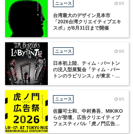
ニュース
8/6
台湾最大のデザイン見本市
「2026台湾クリエイティブエキ
スポ」が8月31日まで開催
ニュース
8/6
日本初上陸、ティム・バートン
の没入型展覧会「ティム・バー
トンのラビリンス」が東京・豊
洲で開催
ニュース
8/5
佐藤可士和、中村勇吾、MIKIKO
らが登壇、広告クリエイティブ
フェスティバル「虎ノ門広告
祭」の第2回が開催