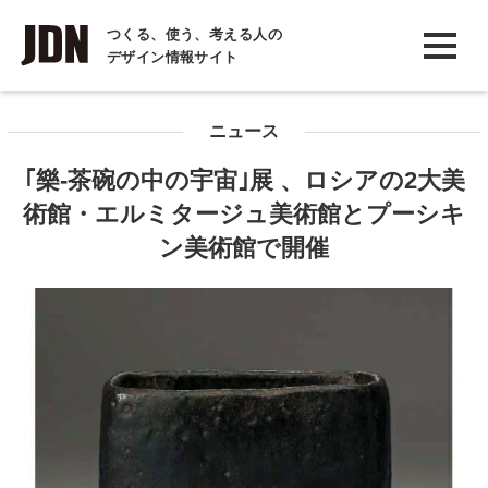
INTERVIEW
つくる、使う、考える人の
デザイン情報サイト
インタビュー
REPORT
ニュース
レポート
｢樂-茶碗の中の宇宙｣展 、ロシアの2大美
COLUMN
術館・エルミタージュ美術館とプーシキ
コラム
ン美術館で開催