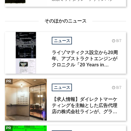
そのほかのニュース
ニュース
8/7
ライゾマティクス設立から20周
年、アブストラクトエンジンが
クロニクル「20 Years in
Motion」を公開
PR
ニュース
8/7
【求人情報】ダイレクトマーケ
ティングを主軸とした広告代理
店の株式会社ラインが、グラフ
ィックデザイナーを募集
PR