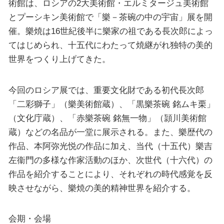
術館は、ロシアの2大美術館・エルミタージュ美術館
とプーシキン美術館で「樂－茶碗の中の宇宙」展を開
催。樂焼は16世紀後半に樂家の祖である長次郎によっ
てはじめられ、十五代にわたって焼継がれ独特の美的
世界をつくり上げてきた。
今回のロシア展では、重要文化財である初代長次郎
「二彩獅子」（樂美術館蔵）、「黒樂茶碗 銘ムキ栗」
（文化庁蔵）、「赤樂茶碗 銘無一物」（頴川美術館
蔵）などの名品が一堂に展示される。また、樂歴代の
作品、本阿弥光悦の作品に加え、当代（十五代）樂吉
左衞門の多様な作家活動のほか、次世代（十六代）の
作品を紹介することにより、それぞれの時代感覚を反
映させながら、樂焼の美的精神世界を紹介する。
会期・会場