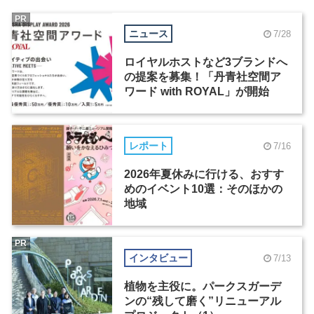
PR
ニュース
7/28
ロイヤルホストなど3ブランドへ
の提案を募集！「丹青社空間ア
ワード with ROYAL」が開始
レポート
7/16
2026年夏休みに行ける、おすす
めのイベント10選：そのほかの
地域
PR
インタビュー
7/13
植物を主役に。パークスガーデ
ンの“残して磨く”リニューアル