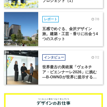
プロジェクト（1）
レポート
7/8
五感でめぐる、金沢デザイン
旅。建築・工芸・香りに出会う4
つのスポット
PR
インタビュー
7/2
世界最古の美術展「ヴェネチ
ア・ビエンナーレ2026」に挑む
―B-OWNDが世界に提示する美
の基準とは？（前編）