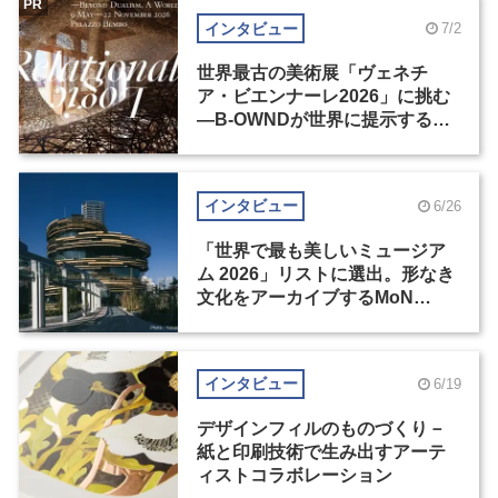
PR
インタビュー
7/2
世界最古の美術展「ヴェネチ
ア・ビエンナーレ2026」に挑む
―B-OWNDが世界に提示する美
の基準とは？（後編）
インタビュー
6/26
「世界で最も美しいミュージア
ム 2026」リストに選出。形なき
文化をアーカイブするMoN
Takanawa
インタビュー
6/19
デザインフィルのものづくり－
紙と印刷技術で生み出すアーテ
ィストコラボレーション