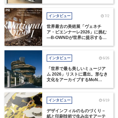
の基準とは？（前編）
PR
インタビュー
7/2
世界最古の美術展「ヴェネチ
ア・ビエンナーレ2026」に挑む
―B-OWNDが世界に提示する美
の基準とは？（後編）
インタビュー
6/26
「世界で最も美しいミュージア
ム 2026」リストに選出。形なき
文化をアーカイブするMoN
Takanawa
インタビュー
6/19
デザインフィルのものづくり－
紙と印刷技術で生み出すアーテ