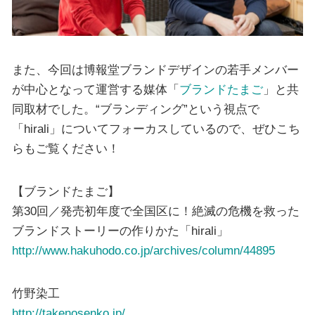
また、今回は博報堂ブランドデザインの若手メンバー
が中心となって運営する媒体「
ブランドたまご
」と共
同取材でした。“ブランディング”という視点で
「hirali」についてフォーカスしているので、ぜひこち
らもご覧ください！
【ブランドたまご】
第30回／発売初年度で全国区に！絶滅の危機を救った
ブランドストーリーの作りかた「hirali」
http://www.hakuhodo.co.jp/archives/column/44895
竹野染工
http://takenosenko.jp/