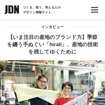
INTERVIEW
つくる、使う、考える人の
デザイン情報サイト
インタビュー
REPORT
インタビュー
レポート
【いま注目の産地のブランド力】季節
を纏う手ぬぐい「hirali」、産地の技術
COLUMN
を残してゆくために
コラム