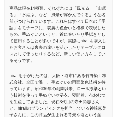
商品は現在14種類。それぞれには「風光る」「山眠
る」「氷結ぶ」など、風景が浮かんでくるような名
前がつけられています。これらはすべて日本の「季
語」をモチーフに、表裏の色合いと模様で表現した
もの。手ぬぐいというと、首に巻いたり手拭きとし
て使用することが多いですが、実際にhiraliを購入し
たお客さんは裏表の違いを活かしたりテーブルクロ
スとして使ったりするなど、新しい使い方をしてい
るそうです。
hiraliを手がけたのは、大阪・堺市にある竹野染工株
式会社。全国で唯一、手ぬぐいの両面染色技術を持
っています。昭和36年の創業以来、ロール捺染とい
う技術を使って手ぬぐいや浴衣、寝間着、布おむつ
を生産してきました。現在3代目の寺田尚志さん
と、hiraliのブランディングを担当している神崎恵美
子さんに、この商品が生まれる背景や堺という産