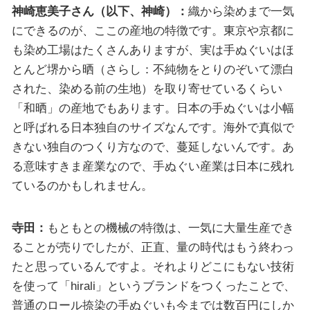
神崎恵美子さん（以下、神崎）：
織から染めまで一気
にできるのが、ここの産地の特徴です。東京や京都に
も染め工場はたくさんありますが、実は手ぬぐいはほ
とんど堺から晒（さらし：不純物をとりのぞいて漂白
された、染める前の生地）を取り寄せているくらい
「和晒」の産地でもあります。日本の手ぬぐいは小幅
と呼ばれる日本独自のサイズなんです。海外で真似で
きない独自のつくり方なので、蔓延しないんです。あ
る意味すきま産業なので、手ぬぐい産業は日本に残れ
ているのかもしれません。
寺田：
もともとの機械の特徴は、一気に大量生産でき
ることが売りでしたが、正直、量の時代はもう終わっ
たと思っているんですよ。それよりどこにもない技術
を使って「hirali」というブランドをつくったことで、
普通のロール捺染の手ぬぐいも今までは数百円にしか