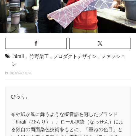
hirali
,
竹野染工
,
プロダクトデザイン
,
ファッショ
ン
2018/2/6 10:30
ひらり。
布や紙が風に舞うような擬音語を冠したブランド
「hirali（ひらり）」。ロール捺染（なっせん）によ
る独自の両面染色技術をもとに、「重ねの色目」と