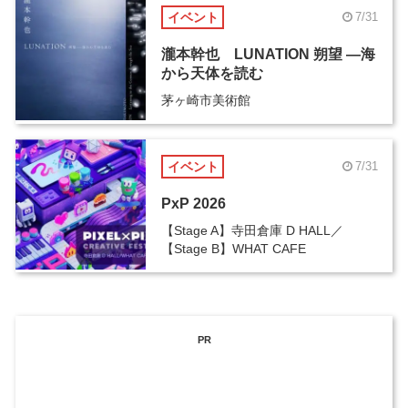
イベント
7/31
瀧本幹也 LUNATION 朔望 ―海
から天体を読む
茅ヶ崎市美術館
イベント
7/31
PxP 2026
【Stage A】寺田倉庫 D HALL／
【Stage B】WHAT CAFE
PR