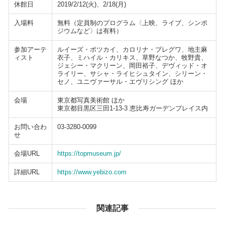
休館日
2019/2/12(火)、2/18(月)
入場料
無料（定員制のプログラム〈上映、ライブ、シンポ
ジウムなど〉は有料）
参加アーテ
ルイーズ・ボツカイ、カロリナ・ブレグワ、地主麻
ィスト
衣子、ミハイル・カリキス、草野なつか、牧野貴、
ジェシー・マクリーン、岡田裕子、デヴィッド・オ
ライリー、サシャ・ライヒシュタイン、シリーン・
セノ、ユニヴァーサル・エヴリシング ほか
会場
東京都写真美術館 ほか
東京都目黒区三田1-13-3 恵比寿ガーデンプレイス内
お問い合わ
03-3280-0099
せ
会場URL
https://topmuseum.jp/
詳細URL
https://www.yebizo.com
関連記事