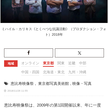
ミハイル・カリキス《とくべつな抗議活動》（プロダクション・フォ
ト）2018年
オンライン
東京都
関東
近畿
中部
地域
中国・四国
北海道・東北
九州・沖縄
恵比寿映像祭
,
東京都写真美術館
,
映像・写真
2018/11/26 11:55
恵比寿映像祭は、2009年の第1回開催以来、年に一度