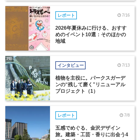
レポート
7/16
2026年夏休みに行ける、おすす
めのイベント10選：そのほかの
地域
PR
インタビュー
7/13
植物を主役に。パークスガーデ
ンの“残して磨く”リニューアル
プロジェクト（1）
レポート
7/8
五感でめぐる、金沢デザイン
旅。建築・工芸・香りに出会う4