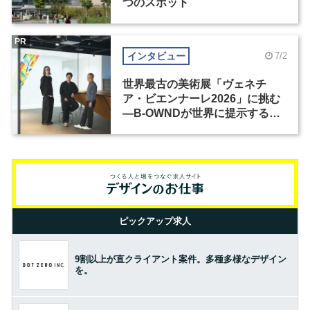
つのスポット
PR
インタビュー
7/2
世界最古の美術展「ヴェネチ
ア・ビエンナーレ2026」に挑む
―B-OWNDが世界に提示する美
の基準とは？（前編）
ピックアップ求人
9割以上が直クライアント案件。多種多様なデザイン
を。