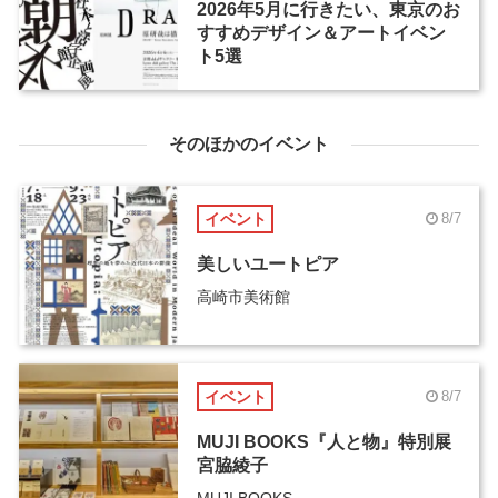
2026年5月に行きたい、東京のお
すすめデザイン＆アートイベン
ト5選
そのほかのイベント
イベント
8/7
美しいユートピア
高崎市美術館
イベント
8/7
MUJI BOOKS『人と物』特別展
宮脇綾子
MUJI BOOKS