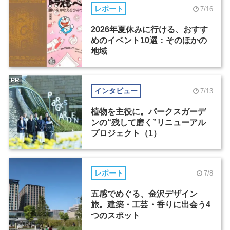
レポート
7/16
2026年夏休みに行ける、おすす
めのイベント10選：そのほかの
地域
PR
インタビュー
7/13
植物を主役に。パークスガーデ
ンの“残して磨く”リニューアル
プロジェクト（1）
レポート
7/8
五感でめぐる、金沢デザイン
旅。建築・工芸・香りに出会う4
つのスポット