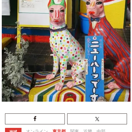
オンライン
東京都
関東
近畿
中部
地域