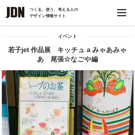
INTERVIEW
つくる、使う、考える人の
デザイン情報サイト
インタビュー
REPORT
イベント
レポート
若子jet 作品展 キッチュ a みゃあみゃ
COLUMN
あ 尾張☆なごや編
コラム