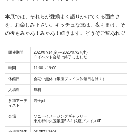
本展では、それらが愛嬌よく語りかけてくる面白さ
を、お楽しみ下さい。キッチュな旅は、夜も更け、そ
の後もみゃあ！みゃあ！続きます。どうぞご覧あれ♡
開催期間
2023/07/14(金)～2023/07/27(木)
※イベント会期は終了しました
時間
11:00～19:00
休館日
会期中無休（銀座プレイス休館日を除く）
入場料
無料
参加アーテ
若子jet
ィスト
会場
ソニーイメージングギャラリー
東京都中央区銀座5-8-1 銀座プレイス6F
会場電話番
03-3571-7606