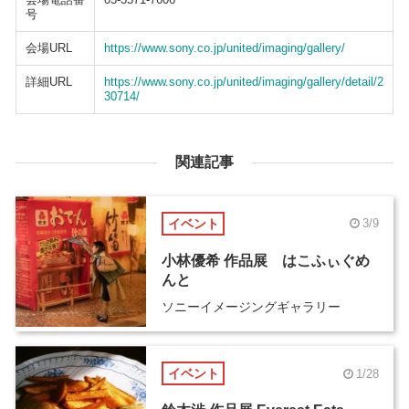
号
会場URL
https://www.sony.co.jp/united/imaging/gallery/
詳細URL
https://www.sony.co.jp/united/imaging/gallery/detail/2
30714/
関連記事
イベント
3/9
小林優希 作品展 はこふぃぐめ
んと
ソニーイメージングギャラリー
イベント
1/28