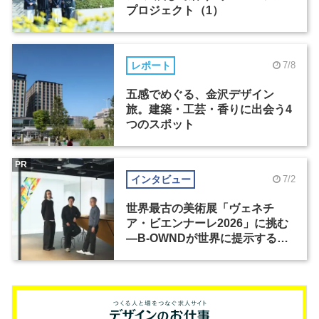
プロジェクト（1）
レポート
7/8
五感でめぐる、金沢デザイン
旅。建築・工芸・香りに出会う4
つのスポット
PR
インタビュー
7/2
世界最古の美術展「ヴェネチ
ア・ビエンナーレ2026」に挑む
―B-OWNDが世界に提示する美
の基準とは？（前編）