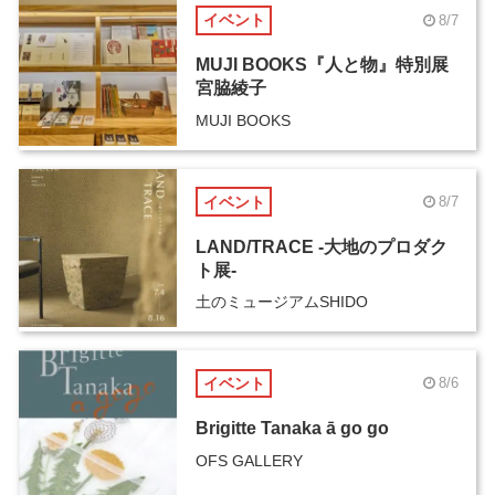
イベント
8/7
MUJI BOOKS『人と物』特別展
宮脇綾子
MUJI BOOKS
イベント
8/7
LAND/TRACE -大地のプロダク
ト展-
土のミュージアムSHIDO
イベント
8/6
Brigitte Tanaka ā go go
OFS GALLERY