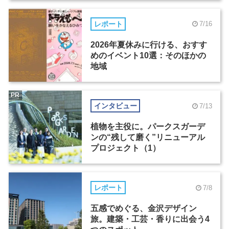
レポート
7/16
2026年夏休みに行ける、おすす
めのイベント10選：そのほかの
地域
PR
インタビュー
7/13
植物を主役に。パークスガーデ
ンの“残して磨く”リニューアル
プロジェクト（1）
レポート
7/8
五感でめぐる、金沢デザイン
旅。建築・工芸・香りに出会う4