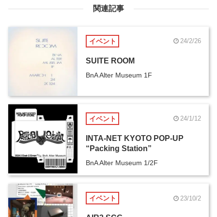
関連記事
イベント
24/2/26
SUITE ROOM
BnA Alter Museum 1F
イベント
24/1/12
INTA-NET KYOTO POP-UP
“Packing Station”
BnA Alter Museum 1/2F
イベント
23/10/2