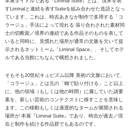
本展タイトルである『Liminal Suite』とは、境界を表
すLiminalと連続を表すSuiteを組み合わせた造語となっ
ています。これは、時吉あきなが制作で多用する「コ
ラージュ」手法によって現れる 張り合わされた素材同
士の切断面／境界の連続である作品そのものを表して
いると同時に、見慣れた場所が通常の文脈を欠いて提
示されるネットミーム「Liminal Space」、そしてホテ
ルである当館にちなんで構想されました。
そもそも20世紀キュビズム以降 美術の文脈において、
「コラージュ」とは元の「糊で貼り付ける」こと以上
に、他の領域（もしくは他の時間）に属していた諸要
素を、新しい芸術のコンテクストに移すことを意味し
ます。この移動もしくは過渡的なタームが展開される
場所が 本展『Liminal Suite』であり、時吉が過去／現
在と制作を続ける作品群でもあるのです。