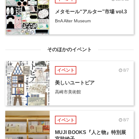
メタモール“アルター”市場 vol.3
BnA Alter Museum
そのほかのイベント
イベント
8/7
美しいユートピア
高崎市美術館
イベント
8/7
MUJI BOOKS『人と物』特別展
宮脇綾子