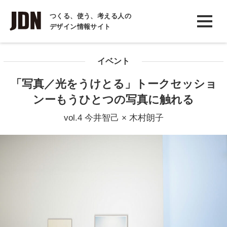
INTERVIEW
つくる、使う、考える人の
デザイン情報サイト
インタビュー
REPORT
イベント
レポート
「写真／光をうけとる」トークセッショ
COLUMN
ンーもうひとつの写真に触れる
コラム
vol.4 今井智己 × 木村朗子