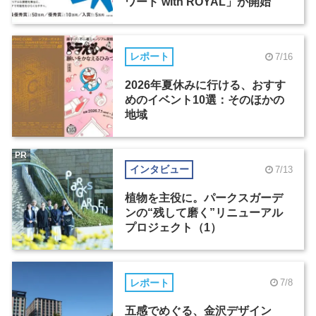
ワード with ROYAL」が開始
レポート
7/16
2026年夏休みに行ける、おすす
めのイベント10選：そのほかの
地域
PR
インタビュー
7/13
植物を主役に。パークスガーデ
ンの“残して磨く”リニューアル
プロジェクト（1）
レポート
7/8
五感でめぐる、金沢デザイン