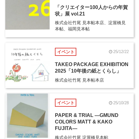
「クリエイター100人からの年賀
状」展 vol.21
株式会社竹尾 見本帖本店、淀屋橋見
本帖、福岡見本帖
イベント
25/12/22
TAKEO PACKAGE EXHIBITION
2025「10年後の紙とくらし」
株式会社竹尾 見本帖本店
イベント
25/10/28
PAPER & TRIAL ―GMUND
COLORS MATT & KAKO
FUJITA―
株式会社竹尾 淀屋橋見本帖