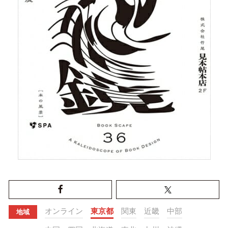
オンライン
東京都
関東
近畿
中部
地域