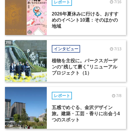
レポート
7/16
2026年夏休みに行ける、おすす
めのイベント10選：そのほかの
地域
PR
インタビュー
7/13
植物を主役に。パークスガーデ
ンの“残して磨く”リニューアル
プロジェクト（1）
レポート
7/8
五感でめぐる、金沢デザイン
旅。建築・工芸・香りに出会う4
つのスポット