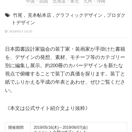
中国・四国
北海道・東北
九州・沖縄
竹尾
,
見本帖本店
,
グラフィックデザイン
,
プロダク
トデザイン
2019/5/17 10:20
日本図書設計家協会の装丁家・装画家が手掛けた書籍
を、デザインの発想、素材、モチーフ等のカテゴリー
別に編集し展示。約200冊のカバーデザインを新たな
視点で俯瞰することで装丁の真価を探ります。装丁と
紙でふりかえる平成の年表とあわせ、ぜひご覧くださ
い。
《本文は公式サイト紹介文より抜粋》
開催期間
2019/05/16(木)～2019/06/07(金)