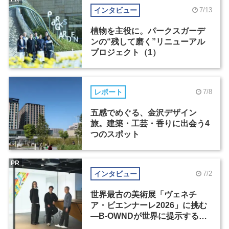
インタビュー
7/13
植物を主役に。パークスガーデ
ンの“残して磨く”リニューアル
プロジェクト（1）
レポート
7/8
五感でめぐる、金沢デザイン
旅。建築・工芸・香りに出会う4
つのスポット
PR
インタビュー
7/2
世界最古の美術展「ヴェネチ
ア・ビエンナーレ2026」に挑む
―B-OWNDが世界に提示する美
の基準とは？（前編）