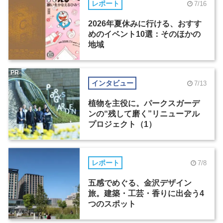
レポート
7/16
2026年夏休みに行ける、おすす
めのイベント10選：そのほかの
地域
PR
インタビュー
7/13
植物を主役に。パークスガーデ
ンの“残して磨く”リニューアル
プロジェクト（1）
レポート
7/8
五感でめぐる、金沢デザイン
旅。建築・工芸・香りに出会う4
つのスポット