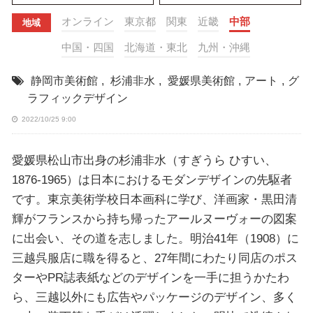
オンライン
東京都
関東
近畿
中部
地域
中国・四国
北海道・東北
九州・沖縄
静岡市美術館
,
杉浦非水
,
愛媛県美術館
,
アート
,
グ
ラフィックデザイン
2022/10/25 9:00
愛媛県松山市出身の杉浦非水（すぎうら ひすい、
1876-1965）は日本におけるモダンデザインの先駆者
です。東京美術学校日本画科に学び、洋画家・黒田清
輝がフランスから持ち帰ったアールヌーヴォーの図案
に出会い、その道を志しました。明治41年（1908）に
三越呉服店に職を得ると、27年間にわたり同店のポス
ターやPR誌表紙などのデザインを一手に担うかたわ
ら、三越以外にも広告やパッケージのデザイン、多く