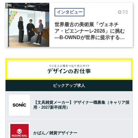
PR
インタビュー
7/2
世界最古の美術展「ヴェネチ
ア・ビエンナーレ2026」に挑む
―B-OWNDが世界に提示する美
の基準とは？（前編）
ピックアップ求人
【文具雑貨メーカー】デザイナー職募集（キャリア採
用・2027新卒採用）
かばん／雑貨デザイナー