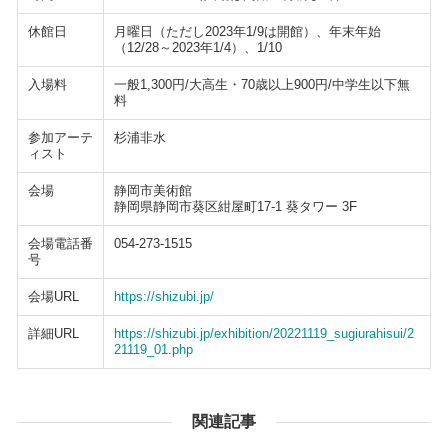
休館日
月曜日（ただし2023年1/9は開館）、年末年始
（12/28～2023年1/4）、1/10
入場料
一般1,300円/大高生・70歳以上900円/中学生以下無
料
参加アーテ
杉浦非水
ィスト
会場
静岡市美術館
静岡県静岡市葵区紺屋町17-1 葵タワー 3F
会場電話番
054-273-1515
号
会場URL
https://shizubi.jp/
詳細URL
https://shizubi.jp/exhibition/20221119_sugiurahisui/2
21119_01.php
関連記事